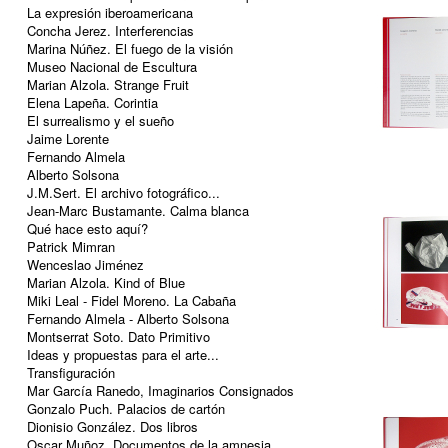
La expresión iberoamericana
Concha Jerez. Interferencias
Marina Núñez. El fuego de la visión
Museo Nacional de Escultura
Marian Alzola. Strange Fruit
Elena Lapeña. Corintia
El surrealismo y el sueño
Jaime Lorente
Fernando Almela
Alberto Solsona
J.M.Sert. El archivo fotográfico...
Jean-Marc Bustamante. Calma blanca
Qué hace esto aquí?
Patrick Mimran
Wenceslao Jiménez
Marian Alzola. Kind of Blue
Miki Leal - Fidel Moreno. La Cabaña
Fernando Almela - Alberto Solsona
Montserrat Soto. Dato Primitivo
Ideas y propuestas para el arte...
Transfiguración
Mar García Ranedo, Imaginarios Consignados
Gonzalo Puch. Palacios de cartón
Dionisio González. Dos libros
Oscar Muñoz. Documentos de la amnesia