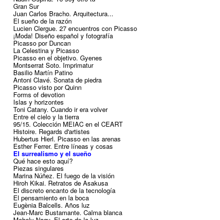
Gran Sur
Juan Carlos Bracho. Arquitectura...
El sueño de la razón
Lucien Clergue. 27 encuentros con Picasso
¡Moda! Diseño español y fotografía
Picasso por Duncan
La Celestina y Picasso
Picasso en el objetivo. Gyenes
Montserrat Soto. Imprimatur
Basilio Martín Patino
Antoni Clavé. Sonata de piedra
Picasso visto por Quinn
Forms of devotion
Islas y horizontes
Toni Catany. Cuando ir era volver
Entre el cielo y la tierra
95/15. Colección MEIAC en el CEART
Histoire. Regards d'artistes
Hubertus Hierl. Picasso en las arenas
Esther Ferrer. Entre líneas y cosas
El surrealismo y el sueño
Qué hace esto aquí?
Piezas singulares
Marina Núñez. El fuego de la visión
Hiroh Kikai. Retratos de Asakusa
El discreto encanto de la tecnología
El pensamiento en la boca
Eugènia Balcells. Años luz
Jean-Marc Bustamante. Calma blanca
Moholy-Nagy. El arte de la luz