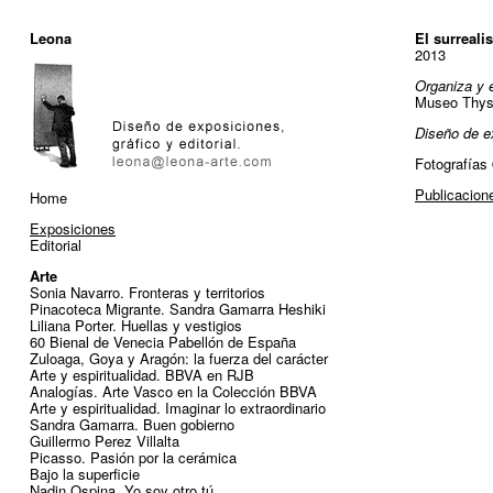
Leona
El surreali
2013
Organiza y 
Museo Thys
Diseño de ex
Fotografías
Publicacion
Home
Exposiciones
Editorial
Arte
Sonia Navarro. Fronteras y territorios
Pinacoteca Migrante. Sandra Gamarra Heshiki
Liliana Porter. Huellas y vestigios
60 Bienal de Venecia Pabellón de España
Zuloaga, Goya y Aragón: la fuerza del carácter
Arte y espiritualidad. BBVA en RJB
Analogías. Arte Vasco en la Colección BBVA
Arte y espiritualidad. Imaginar lo extraordinario
Sandra Gamarra. Buen gobierno
Guillermo Perez Villalta
Picasso. Pasión por la cerámica
Bajo la superficie
Nadin Ospina. Yo soy otro tú