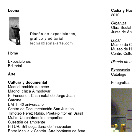
Leona
Cádiz y Hue
2010
Organiza
Obra Social
Junta de An
Lugar
Museo de C
Museo de H
Home
Centro Cultu
Exposiciones
Diseño de e
Editorial
Exposición
Arte
Catálogo
Cultura y documental
Fotografías
Madrid también se bebe
Madrid, chica Almodovar
El Fondonet. Casa natal de Jorge Juan
Garcine
EMTF 40 aniversario
Centro de Documentación San Justino
Timoteo Pérez Rubio. Poeta-pintor en Brasil
Mutis. Un patrimonio compartido
Cuestión de ambiente
FITUR. Brihuega tierra de innovación
Entre Manila y Cantón. Arte botánico de Asia