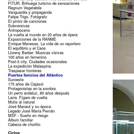
FITUR. Brihuega turismo de sensaciones
Regnum Vegetabile
Vanguardia y propaganda
Felipe Trigo. Fotógrafo
El pintor de canciones
Subversivas
Antropoceno
La vuelta al mundo en 20 años de ópera
Exposiciones de la RANME
Enrique Meneses. La vida de un reportero
El equilibrio y el Caos
Llorenç Barber: Musicas visivas
100 años en femenino
Post-it city. Ciudades ocasionales
La expedición Malaspina
Traspasar fronteras
Puertos fenicios del Atlántico
Suroeste
175 años de Cajasol
Protagonistas en la sombra
Un perro andaluz, 80 años después
Larra. Fígaro de vuelta
Mutis al natural
José Manaut y su época
Legado José María Pemán
MSF - Sueño en riesgo
Album familiar
Cabeza de chorlito
Ciclos