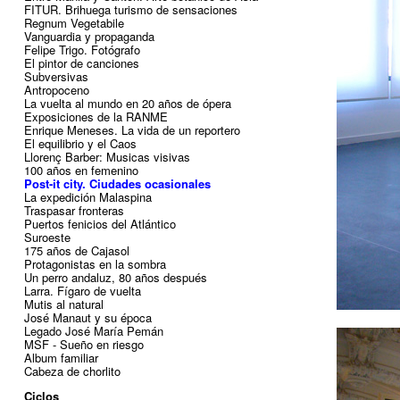
FITUR. Brihuega turismo de sensaciones
Regnum Vegetabile
Vanguardia y propaganda
Felipe Trigo. Fotógrafo
El pintor de canciones
Subversivas
Antropoceno
La vuelta al mundo en 20 años de ópera
Exposiciones de la RANME
Enrique Meneses. La vida de un reportero
El equilibrio y el Caos
Llorenç Barber: Musicas visivas
100 años en femenino
Post-it city. Ciudades ocasionales
La expedición Malaspina
Traspasar fronteras
Puertos fenicios del Atlántico
Suroeste
175 años de Cajasol
Protagonistas en la sombra
Un perro andaluz, 80 años después
Larra. Fígaro de vuelta
Mutis al natural
José Manaut y su época
Legado José María Pemán
MSF - Sueño en riesgo
Album familiar
Cabeza de chorlito
Ciclos