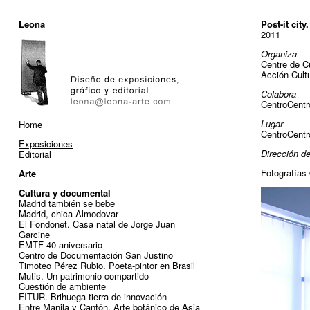
Leona
Post-it cit
2011
Organiza
Centre de C
Acción Cult
Colabora
CentroCentr
Lugar
Home
CentroCentr
Exposiciones
Dirección d
Editorial
Fotografías
Arte
Cultura y documental
Madrid también se bebe
Madrid, chica Almodovar
El Fondonet. Casa natal de Jorge Juan
Garcine
EMTF 40 aniversario
Centro de Documentación San Justino
Timoteo Pérez Rubio. Poeta-pintor en Brasil
Mutis. Un patrimonio compartido
Cuestión de ambiente
FITUR. Brihuega tierra de innovación
Entre Manila y Cantón. Arte botánico de Asia